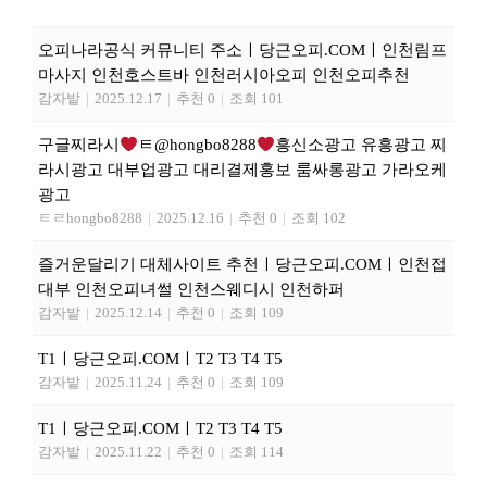
오피나라공식 커뮤니티 주소ㅣ당근오피.COMㅣ인천림프
마사지 인천호스트바 인천러시아오피 인천오피추천
감자밭
|
2025.12.17
|
추천 0
|
조회 101
구글찌라시
ㅌ@hongbo8288
흥신소광고 유흥광고 찌
라시광고 대부업광고 대리결제홍보 룸싸롱광고 가라오케
광고
ㅌㄹhongbo8288
|
2025.12.16
|
추천 0
|
조회 102
즐거운달리기 대체사이트 추천ㅣ당근오피.COMㅣ인천접
대부 인천오피녀썰 인천스웨디시 인천하퍼
감자밭
|
2025.12.14
|
추천 0
|
조회 109
T1ㅣ당근오피.COMㅣT2 T3 T4 T5
감자밭
|
2025.11.24
|
추천 0
|
조회 109
T1ㅣ당근오피.COMㅣT2 T3 T4 T5
감자밭
|
2025.11.22
|
추천 0
|
조회 114