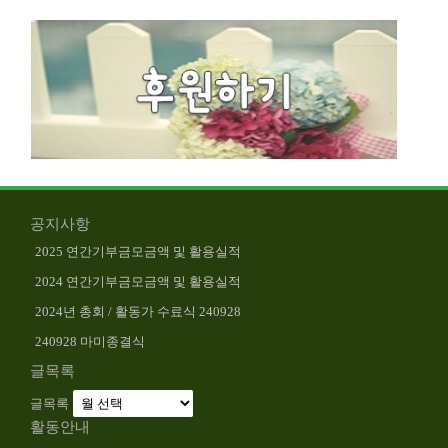
공지사항
2025 연간기부금모금액 및 활용실적
2024 연간기부금모금액 및 활용실적
2024년 총회 / 활동가 수료식 240928
240928 마미종결식
글목록
글목록
활동안내