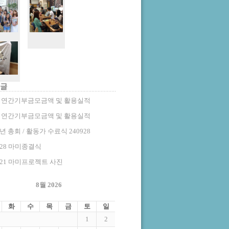
 글
25 연간기부금모금액 및 활용실적
24 연간기부금모금액 및 활용실적
4년 총회 / 활동가 수료식 240928
928 마미종결식
921 마미프로젝트 사진
8월 2026
화
수
목
금
토
일
1
2