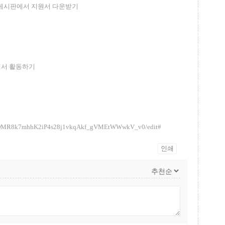
 게시판에서 지원서 다운받기
에서 활동하기
1DqaDMR8k7mhhK2iP4s28j1vkqAkf_gVMEtWWwkV_v0/edit#
인쇄