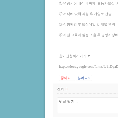
① 명랑시장 네이버 까페 ‘활동가모집’
② 서식에 맞춰 작성 후 메일로 전송
③ 신청확인 후 답신메일 및 개별 연락
④ 사전 교육과 일정 조율 후 명랑시장
참가신청하러가기 ▼
https://docs.google.com/forms/d/1
좋아요
0
싫어요
0
전체
0