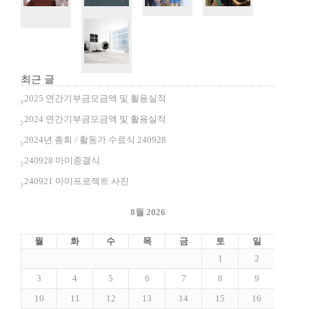
최근 글
2025 연간기부금모금액 및 활용실적
2024 연간기부금모금액 및 활용실적
2024년 총회 / 활동가 수료식 240928
240928 마미종결식
240921 마미프로젝트 사진
8월 2026
월
화
수
목
금
토
일
1
2
3
4
5
6
7
8
9
10
11
12
13
14
15
16