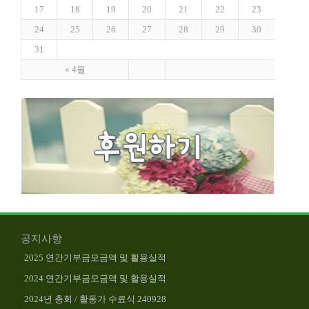
17
18
19
20
21
22
23
24
25
26
27
28
29
30
31
« 4월
공지사항
2025 연간기부금모금액 및 활용실적
2024 연간기부금모금액 및 활용실적
2024년 총회 / 활동가 수료식 240928