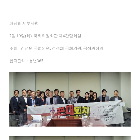
좌담회 세부사항
7월 19일(화), 국회의원회관 제4간담회실
주최 : 김성원 국회의원, 정경희 국회의원, 공정과정의
협력단체 : 청년365