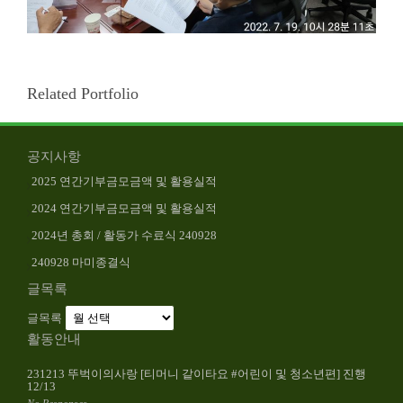
Related Portfolio
공지사항
2025 연간기부금모금액 및 활용실적
2024 연간기부금모금액 및 활용실적
2024년 총회 / 활동가 수료식 240928
240928 마미종결식
글목록
글목록
활동안내
231213 뚜벅이의사랑 [티머니 같이타요 #어린이 및 청소년편] 진행
12/13