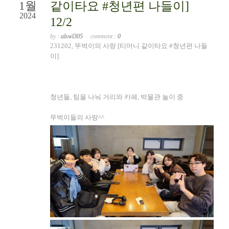
1월
같이타요 #청년편 나들이]
2024
12/2
by :
alswl305
comment :
0
231202, 뚜벅이의 사랑 [티머니 같이타요 #청년편 나들
이]
청년들, 팀을 나눠 거리와 카페, 박물관 놀이 중
뚜벅이들의 사랑^^