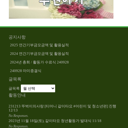
공지사항
2025 연간기부금모금액 및 활용실적
2024 연간기부금모금액 및 활용실적
2024년 총회 / 활동가 수료식 240928
240928 마미종결식
글목록
글목록
활동안내
231213 뚜벅이의사랑 [티머니 같이타요 #어린이 및 청소년편] 진행
12/13
No Responses.
2023년 11월 18일(토), 같이타요 청년활동가 발대식 11/18
No Responses.