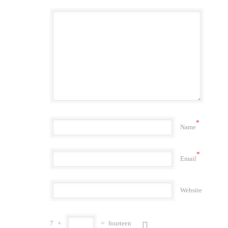
*
Name
*
Email
Website
7
+
=
fourteen